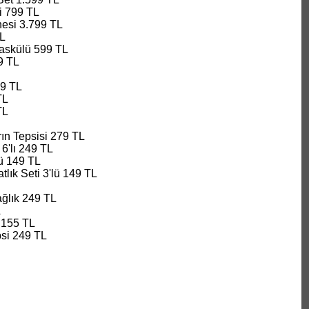
ti 799 TL
esi 3.799 TL
TL
Baskülü 599 TL
9 TL
99 TL
TL
TL
ın Tepsisi 279 TL
6'lı 249 TL
ü 149 TL
ık Seti 3'lü 149 TL
ağlık 249 TL
L
 155 TL
psi 249 TL