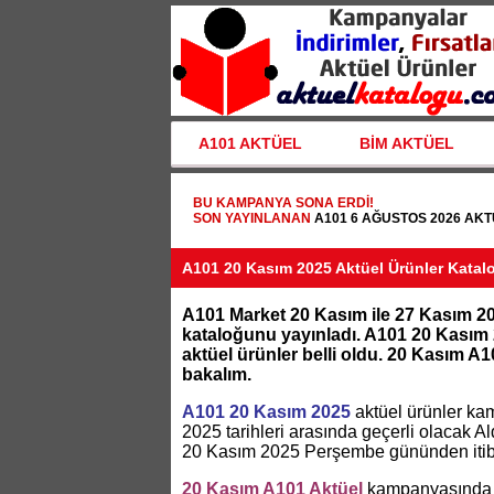
A101 AKTÜEL
BİM AKTÜEL
BU KAMPANYA SONA ERDI!
SON YAYINLANAN
A101 6 AĞUSTOS 2026 AK
A101 20 Kasım 2025 Aktüel Ürünler Katal
A101 Market 20 Kasım ile 27 Kasım 202
kataloğunu yayınladı. A101 20 Kasım 2
aktüel ürünler belli oldu. 20 Kasım
bakalım.
A101 20 Kasım 2025
aktüel ürünler ka
2025 tarihleri arasında geçerli olacak A
20 Kasım 2025 Perşembe gününden itib
20 Kasım A101 Aktüel
kampanyasında ö