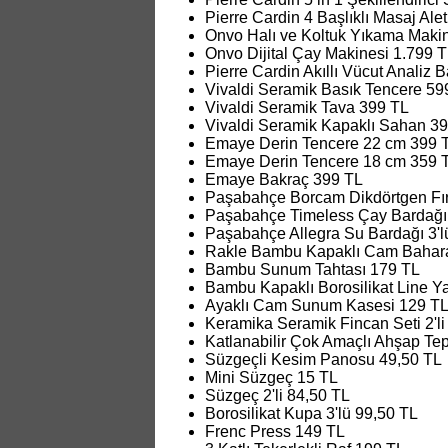
Pierre Cardin 4 Başlıklı Masaj Ale
Onvo Halı ve Koltuk Yıkama Makin
Onvo Dijital Çay Makinesi 1.799 
Pierre Cardin Akıllı Vücut Analiz 
Vivaldi Seramik Basık Tencere 59
Vivaldi Seramik Tava 399 TL
Vivaldi Seramik Kapaklı Sahan 3
Emaye Derin Tencere 22 cm 399 
Emaye Derin Tencere 18 cm 359 
Emaye Bakraç 399 TL
Paşabahçe Borcam Dikdörtgen Fır
Paşabahçe Timeless Çay Bardağı 
Paşabahçe Allegra Su Bardağı 3'l
Rakle Bambu Kapaklı Cam Baharatl
Bambu Sunum Tahtası 179 TL
Bambu Kapaklı Borosilikat Line Y
Ayaklı Cam Sunum Kasesi 129 T
Keramika Seramik Fincan Seti 2'li
Katlanabilir Çok Amaçlı Ahşap Te
Süzgeçli Kesim Panosu 49,50 TL
Mini Süzgeç 15 TL
Süzgeç 2'li 84,50 TL
Borosilikat Kupa 3'lü 99,50 TL
Frenc Press 149 TL