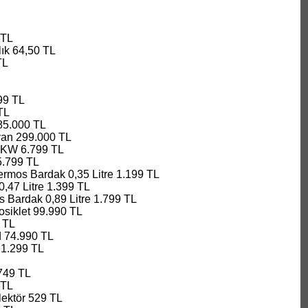
 TL
lık 64,50 TL
TL
99 TL
TL
85.000 TL
an 299.000 TL
ı 5KW 6.799 TL
5.799 TL
ermos Bardak 0,35 Litre 1.199 TL
,47 Litre 1.399 TL
s Bardak 0,89 Litre 1.799 TL
siklet 99.990 TL
 TL
d 74.990 TL
1.299 TL
749 TL
 TL
lektör 529 TL