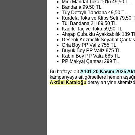
Mini Mandal Toka 10'lu 49,50 TL
Bandana 99,50 TL
Tüy Detaylı Bandana 49,50 TL
Kurdela Toka ve Klips Seti 79,50 
Tül Bandana 2'li 89,50 TL
Kadife Taç ve Toka 59,50 TL
Ahşap Çubuklu Ayakkabılık 189 T
Desenli Kozmetik Seyahat Çantas
Orta Boy PP Valiz 755 TL
Büyük Boy PP Valiz 875 TL
Kabin Boy PP Valiz 685 TL
PP Makyaj Çantası 299 TL
Bu haftaya ait
A101 20 Kasım 2025 Akt
kampanyaya ait görsellere hemen aşağıd
Aktüel Kataloğu
detayları yine sitemizd