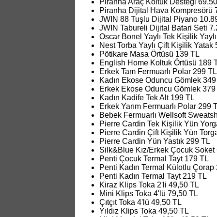
Piranha Araç Koltuk Desteği 69,5
Piranha Dijital Hava Kompresörü 
JWIN 88 Tuşlu Dijital Piyano 10.8
JWIN Tabureli Dijital Batari Seti 7
Oscar Bonel Yaylı Tek Kişilik Yayl
Nest Torba Yaylı Çift Kişilik Yatak
Pötikare Masa Örtüsü 139 TL
English Home Koltuk Örtüsü 189 
Erkek Tam Fermuarlı Polar 299 TL
Kadın Ekose Oduncu Gömlek 349
Erkek Ekose Oduncu Gömlek 379
Kadın Kadife Tek Alt 199 TL
Erkek Yarım Fermuarlı Polar 299 T
Bebek Fermuarlı Wellsoft Sweatsh
Pierre Cardin Tek Kişilik Yün Yor
Pierre Cardin Çift Kişilik Yün Tor
Pierre Cardin Yün Yastık 299 TL
Silk&Blue Kız/Erkek Çocuk Soket 
Penti Çocuk Termal Tayt 179 TL
Penti Kadın Termal Külotlu Çorap
Penti Kadın Termal Tayt 219 TL
Kiraz Klips Toka 2'li 49,50 TL
Mini Klips Toka 4'lü 79,50 TL
Çıtçıt Toka 4'lü 49,50 TL
Yıldız Klips Toka 49,50 TL