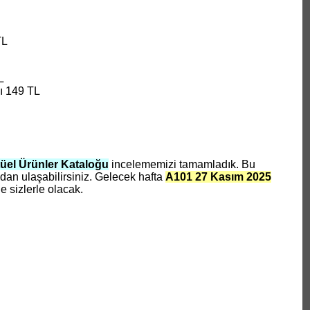
TL
L
ı 149 TL
üel Ürünler Kataloğu
incelememizi tamamladık. Bu
an ulaşabilirsiniz. Gelecek hafta
A101 27 Kasım 2025
e sizlerle olacak.