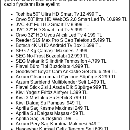
cazip fiyatlarını listeleyelim;
Toshiba 50" Ultra HD Smart Tv 12.499 TL
Onvo 50" Iltra HD WebOS 2.0 Smart Led Tv 10.999 TL
JVC 40" Full HD Smart Tv 8.999 TL
JVC 32" HD Smart Led Tv 5.999 TL
Onvo 32" HD Uydu Alıcılı Led Tv 4.199 TL
Reeder S19 Max Pro S Cep Telefonu 5.499 TL
Botech 4K UHD Android Tv Box 1.699 TL
SEG 7 Kg Çamaşır Makinesi 7.999 TL
SEG No-Frost Buzdolabı 12.999 TL
SEG Mekanik Silindirik Termosifon 4.799 TL
Flavel Büro Tipi Buzdolabı 4.999 TL
Goodwest Beyaz Cam Ankastre Set 3'lü 6.499 TL
Arzum Cleancompact Cyclone Süpürge 3.299 TL
Arzum Starblend Multiblender Seti 1.499 TL
Flavel Stick 2'si 1 Arada Dik Süpürge 999 TL
Kiwi Yağsız Fritöz Airfryer 1.399 TL
Kiwi 3 Musluklu Su Sebili 3.799 TL
Kiwi Dalgıç Su Pampası 949 TL
Aprilla Saç Kesme Makinesi 249 TL
Aprilla Su Dalgası Maşası 459 TL
Aprilla Saç Düzleştirici 199 TL
Arzum Pery Saç Kurutma Makinesi 549 TL
Hascevher Kumsal Çelik Tencere Seti 699 TL