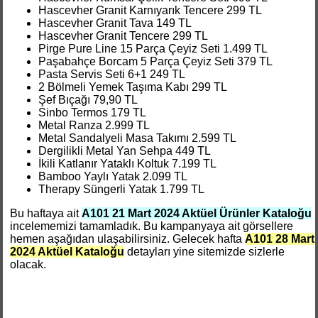
Hascevher Granit Karnıyarık Tencere 299 TL
Hascevher Granit Tava 149 TL
Hascevher Granit Tencere 299 TL
Pirge Pure Line 15 Parça Çeyiz Seti 1.499 TL
Paşabahçe Borcam 5 Parça Çeyiz Seti 379 TL
Pasta Servis Seti 6+1 249 TL
2 Bölmeli Yemek Taşıma Kabı 299 TL
Şef Bıçağı 79,90 TL
Sinbo Termos 179 TL
Metal Ranza 2.999 TL
Metal Sandalyeli Masa Takımı 2.599 TL
Dergilikli Metal Yan Sehpa 449 TL
İkili Katlanır Yataklı Koltuk 7.199 TL
Bamboo Yaylı Yatak 2.099 TL
Therapy Süngerli Yatak 1.799 TL
Bu haftaya ait
A101 21 Mart 2024 Aktüel Ürünler Kataloğu
incelememizi tamamladık. Bu kampanyaya ait görsellere
hemen aşağıdan ulaşabilirsiniz. Gelecek hafta
A101 28 Mart
2024 Aktüel Kataloğu
detayları yine sitemizde sizlerle
olacak.