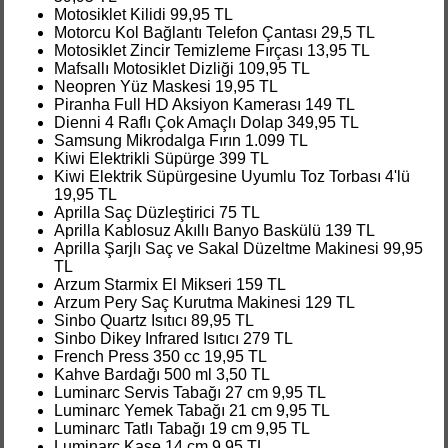
Motosiklet Kilidi 99,95 TL
Motorcu Kol Bağlantı Telefon Çantası 29,5 TL
Motosiklet Zincir Temizleme Fırçası 13,95 TL
Mafsallı Motosiklet Dizliği 109,95 TL
Neopren Yüz Maskesi 19,95 TL
Piranha Full HD Aksiyon Kamerası 149 TL
Dienni 4 Raflı Çok Amaçlı Dolap 349,95 TL
Samsung Mikrodalga Fırın 1.099 TL
Kiwi Elektrikli Süpürge 399 TL
Kiwi Elektrik Süpürgesine Uyumlu Toz Torbası 4'lü
19,95 TL
Aprilla Saç Düzleştirici 75 TL
Aprilla Kablosuz Akıllı Banyo Baskülü 139 TL
Aprilla Şarjlı Saç ve Sakal Düzeltme Makinesi 99,95
TL
Arzum Starmix El Mikseri 159 TL
Arzum Pery Saç Kurutma Makinesi 129 TL
Sinbo Quartz Isıtıcı 89,95 TL
Sinbo Dikey Infrared Isıtıcı 279 TL
French Press 350 cc 19,95 TL
Kahve Bardağı 500 ml 3,50 TL
Luminarc Servis Tabağı 27 cm 9,95 TL
Luminarc Yemek Tabağı 21 cm 9,95 TL
Luminarc Tatlı Tabağı 19 cm 9,95 TL
Luminarc Kase 14 cm 9,95 TL