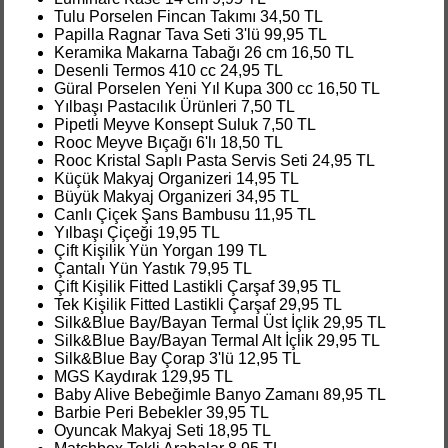
Tulu Porselen Fincan Takımı 34,50 TL
Papilla Ragnar Tava Seti 3'lü 99,95 TL
Keramika Makarna Tabağı 26 cm 16,50 TL
Desenli Termos 410 cc 24,95 TL
Güral Porselen Yeni Yıl Kupa 300 cc 16,50 TL
Yılbaşı Pastacılık Ürünleri 7,50 TL
Pipetli Meyve Konsept Suluk 7,50 TL
Rooc Meyve Bıçağı 6'lı 18,50 TL
Rooc Kristal Saplı Pasta Servis Seti 24,95 TL
Küçük Makyaj Organizeri 14,95 TL
Büyük Makyaj Organizeri 34,95 TL
Canlı Çiçek Şans Bambusu 11,95 TL
Yılbaşı Çiçeği 19,95 TL
Çift Kişilik Yün Yorgan 199 TL
Çantalı Yün Yastık 79,95 TL
Çift Kişilik Fitted Lastikli Çarşaf 39,95 TL
Tek Kişilik Fitted Lastikli Çarşaf 29,95 TL
Silk&Blue Bay/Bayan Termal Üst İçlik 29,95 TL
Silk&Blue Bay/Bayan Termal Alt İçlik 29,95 TL
Silk&Blue Bay Çorap 3'lü 12,95 TL
MGS Kaydırak 129,95 TL
Baby Alive Bebeğimle Banyo Zamanı 89,95 TL
Barbie Peri Bebekler 39,95 TL
Oyuncak Makyaj Seti 18,95 TL