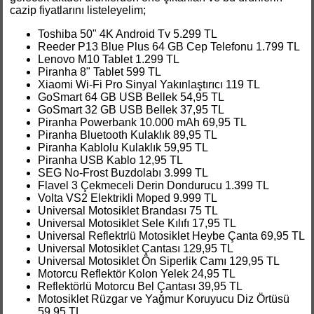
cazip fiyatlarını listeleyelim;
Toshiba 50" 4K Android Tv 5.299 TL
Reeder P13 Blue Plus 64 GB Cep Telefonu 1.799 TL
Lenovo M10 Tablet 1.299 TL
Piranha 8" Tablet 599 TL
Xiaomi Wi-Fi Pro Sinyal Yakınlaştırıcı 119 TL
GoSmart 64 GB USB Bellek 54,95 TL
GoSmart 32 GB USB Bellek 37,95 TL
Piranha Powerbank 10.000 mAh 69,95 TL
Piranha Bluetooth Kulaklık 89,95 TL
Piranha Kablolu Kulaklık 59,95 TL
Piranha USB Kablo 12,95 TL
SEG No-Frost Buzdolabı 3.999 TL
Flavel 3 Çekmeceli Derin Dondurucu 1.399 TL
Volta VS2 Elektrikli Moped 9.999 TL
Universal Motosiklet Brandası 75 TL
Universal Motosiklet Sele Kılıfı 17,95 TL
Universal Reflektrlü Motosiklet Heybe Çanta 69,95 TL
Universal Motosiklet Çantası 129,95 TL
Universal Motosiklet Ön Siperlik Camı 129,95 TL
Motorcu Reflektör Kolon Yelek 24,95 TL
Reflektörlü Motorcu Bel Çantası 39,95 TL
Motosiklet Rüzgar ve Yağmur Koruyucu Diz Örtüsü
59,95 TL