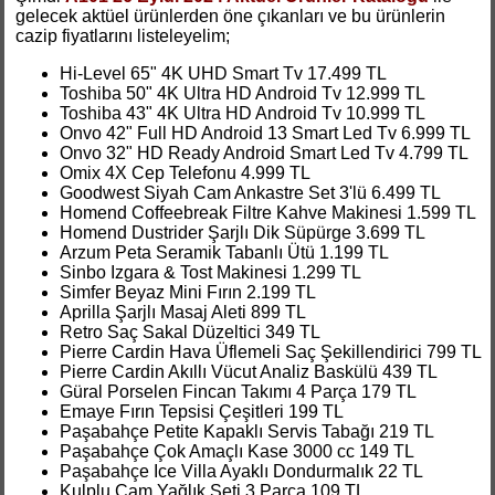
gelecek aktüel ürünlerden öne çıkanları ve bu ürünlerin
cazip fiyatlarını listeleyelim;
Hi-Level 65" 4K UHD Smart Tv 17.499 TL
Toshiba 50" 4K Ultra HD Android Tv 12.999 TL
Toshiba 43" 4K Ultra HD Android Tv 10.999 TL
Onvo 42" Full HD Android 13 Smart Led Tv 6.999 TL
Onvo 32" HD Ready Android Smart Led Tv 4.799 TL
Omix 4X Cep Telefonu 4.999 TL
Goodwest Siyah Cam Ankastre Set 3'lü 6.499 TL
Homend Coffeebreak Filtre Kahve Makinesi 1.599 TL
Homend Dustrider Şarjlı Dik Süpürge 3.699 TL
Arzum Peta Seramik Tabanlı Ütü 1.199 TL
Sinbo Izgara & Tost Makinesi 1.299 TL
Simfer Beyaz Mini Fırın 2.199 TL
Aprilla Şarjlı Masaj Aleti 899 TL
Retro Saç Sakal Düzeltici 349 TL
Pierre Cardin Hava Üflemeli Saç Şekillendirici 799 TL
Pierre Cardin Akıllı Vücut Analiz Baskülü 439 TL
Güral Porselen Fincan Takımı 4 Parça 179 TL
Emaye Fırın Tepsisi Çeşitleri 199 TL
Paşabahçe Petite Kapaklı Servis Tabağı 219 TL
Paşabahçe Çok Amaçlı Kase 3000 cc 149 TL
Paşabahçe Ice Villa Ayaklı Dondurmalık 22 TL
Kulplu Cam Yağlık Seti 3 Parça 109 TL