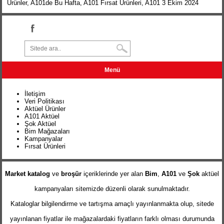
Ürünler
,
A101de Bu Hafta
,
A101 Fırsat Ürünleri
,
A101 3 Ekim 2024
Menü
İletişim
Veri Politikası
Aktüel Ürünler
A101 Aktüel
Şok Aktüel
Bim Mağazaları
Kampanyalar
Fırsat Ürünleri
Market katalog
ve
broşür
içeriklerinde yer alan
Bim
,
A101
ve
Şok
aktüel
kampanyaları sitemizde düzenli olarak sunulmaktadır.
Kataloglar bilgilendirme ve tartışma amaçlı yayınlanmakta olup, sitede
yayınlanan fiyatlar ile mağazalardaki fiyatların farklı olması durumunda