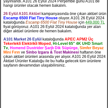
yayınlandı. A101 26 Eylül 2024 Perşembe günü A101'de
hangi ürünler olacak hemen bakalım.
26 Eylül A101 Aktüel
kampanyasında öne çıkan aktüel ürün
Escamp 6500 Flat Tiny House
oluyor. A101 26 Eylül 2024
kataloğunda
Escamp 6500 Flat Tiny House
için
449.000 TL
fiyat görüyoruz. A101 26 Eylül 2024 kataloğunda yer alan
diğer aktüel ürünlere de hemen bakalım.
A101 Market 26 Eylül
kataloğunda
APEC APM2 Üç
Tekerlekli Elektrikli Moped
,
Hi-Level 65" 4K UHD Smart
Tv
,
Homend Dustrider Şarjlı Dik Süpürge
,
Simfer Beyaz
Mini Fırın
ve
Sinbo Izgara & Tost Makinesi
haftanın öne
çıkan aktüel ürünleri arasında yer alıyor. A101 26 Eylül 2024
Aktüel Ürünler Kataloğu ile bu hafta gelecek tüm ürünlere
sayfanın devamından ulaşabilirsiniz.