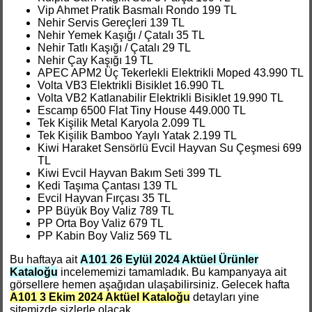
Vip Ahmet Pratik Basmalı Rondo 199 TL
Nehir Servis Gereçleri 139 TL
Nehir Yemek Kaşığı / Çatalı 35 TL
Nehir Tatlı Kaşığı / Çatalı 29 TL
Nehir Çay Kaşığı 19 TL
APEC APM2 Üç Tekerlekli Elektrikli Moped 43.990 TL
Volta VB3 Elektrikli Bisiklet 16.990 TL
Volta VB2 Katlanabilir Elektrikli Bisiklet 19.990 TL
Escamp 6500 Flat Tiny House 449.000 TL
Tek Kişilik Metal Karyola 2.099 TL
Tek Kişilik Bamboo Yaylı Yatak 2.199 TL
Kiwi Haraket Sensörlü Evcil Hayvan Su Çeşmesi 699
TL
Kiwi Evcil Hayvan Bakım Seti 399 TL
Kedi Taşıma Çantası 139 TL
Evcil Hayvan Fırçası 35 TL
PP Büyük Boy Valiz 789 TL
PP Orta Boy Valiz 679 TL
PP Kabin Boy Valiz 569 TL
Bu haftaya ait
A101 26 Eylül 2024 Aktüel Ürünler
Kataloğu
incelememizi tamamladık. Bu kampanyaya ait
görsellere hemen aşağıdan ulaşabilirsiniz. Gelecek hafta
A101 3 Ekim 2024 Aktüel Kataloğu
detayları yine
sitemizde sizlerle olacak.