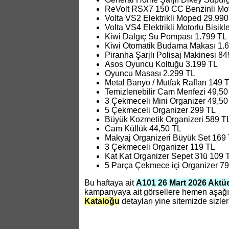
ReVolt RSX7 150 CC Benzinli Mot
Volta VS2 Elektrikli Moped 29.990
Volta VS4 Elektrikli Motorlu Bisikl
Kiwi Dalgıç Su Pompası 1.799 TL
Kiwi Otomatik Budama Makası 1.
Piranha Şarjlı Polisaj Makinesi 84
Asos Oyuncu Koltuğu 3.199 TL
Oyuncu Masası 2.299 TL
Metal Banyo / Mutfak Rafları 149 
Temizlenebilir Cam Menfezi 49,50
3 Çekmeceli Mini Organizer 49,50
5 Çekmeceli Organizer 299 TL
Büyük Kozmetik Organizeri 589 T
Cam Küllük 44,50 TL
Makyaj Organizeri Büyük Set 169
3 Çekmeceli Organizer 119 TL
Kat Kat Organizer Sepet 3'lü 109 
5 Parça Çekmece içi Organizer 79
Bu haftaya ait
A101 26 Mart 2026 Aktüe
kampanyaya ait görsellere hemen aşağıd
Kataloğu
detayları yine sitemizde sizler