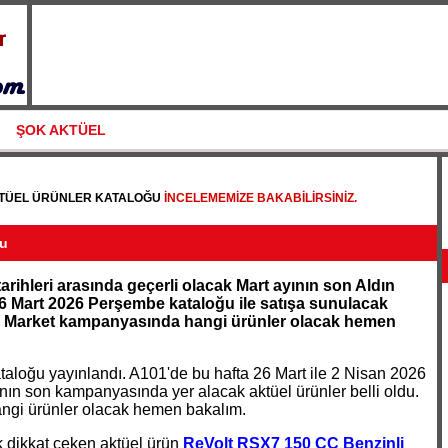
ŞOK AKTÜEL
KTÜEL ÜRÜNLER KATALOĞU
INCELEMEMIZE BAKABILIRSINIZ.
ğu
arihleri arasında geçerli olacak Mart ayının son Aldın
6 Mart 2026 Perşembe kataloğu ile satışa sunulacak
101 Market kampanyasında hangi ürünler olacak hemen
aloğu yayınlandı. A101'de bu hafta 26 Mart ile 2 Nisan 2026
yının son kampanyasında yer alacak aktüel ürünler belli oldu.
ngi ürünler olacak hemen bakalım.
 dikkat çeken aktüel ürün
ReVolt RSX7 150 CC Benzinli