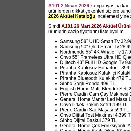
A101 2 Nisan 2026
kampanyasına kadar 
ürünlerden dikkat çekenleri sizlere su
2026 Aktüel Kataloğu
incelemesi yine 
Şimdi
A101 26 Mart 2026 Aktüel Ürünl
ürünlerin cazip fiyatlarını listeleyelim;
Samsung 58" UHD Smart Tv 32.9
Samsung 50" Qled Smart Tv 28.9
Nordmende 55" 4K Whale Tv 17.9
Onvo 55" Frameless Ultra HD Qle
Dijitech 43" Full HD Google Tv 9.
Piranha Kablosuz Hoparlör 1.399
Piranha Kablosuz Kulak İçi Kulakl
Piranha Bluetooth Kulaklık 479 TL
Sinbo Şarjlı Rondo 499 TL
English Home Multi Blender Seti 
Pierre Cardin Cam Çay Makinesi 
General Home Mantar Led Masa 
Onvo Erkek Bakım Seti 1.199 TL
Pierre Cardin Saç Maşası 599 TL
Onvo Dijital Tost Makinesi 4.399 
Sinbo Dijital Baskül 379 TL
General Home Çok Fonksiyonlu A
General Home Şarjlı Dikey Süpür