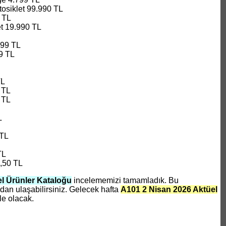
osiklet 99.990 TL
 TL
et 19.990 TL
699 TL
9 TL
TL
 TL
 TL
L
 TL
TL
,50 TL
l Ürünler Kataloğu
incelememizi tamamladık. Bu
an ulaşabilirsiniz. Gelecek hafta
A101 2 Nisan 2026 Aktüel
le olacak.