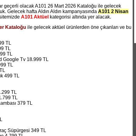
geçerli olacak A101 26 Mart 2026 Kataloğu ile gelecek
nduk. Gelecek hafta Aldın Aldın kampanyasında
A101 2 Nisan
sitemizde
A101 Aktüel
kategorisi altında yer alacak.
er Kataloğu
ile gelecek aktüel ürünlerden öne çıkanları ve bu
99 TL
99 TL
99 TL
d Google Tv 18.999 TL
999 TL
 TL
ık 499 TL
2.299 TL
1.799 TL
Lambası 379 TL
TL
raç Süpürgesi 349 TL
ge 4.799 TL