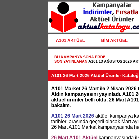
A101 AKTÜEL
BİM AKTÜEL
BU KAMPANYA SONA ERDI!
SON YAYINLANAN
A101 13 AĞUSTOS 2026 A
A101 26 Mart 2026 Aktüel Ürünler Katalo
A101 Market 26 Mart ile 2 Nisan 2026 t
Aldın kampanyasını yayınladı. A101 2
aktüel ürünler belli oldu. 26 Mart A
bakalım.
A101 26 Mart 2026
aktüel kampanya kat
tarihleri arasında geçerli olacak Mart a
26 Mart A101 Market kampanyasında ha
26 Mart A101 Aktüel
kampanyasında ilk