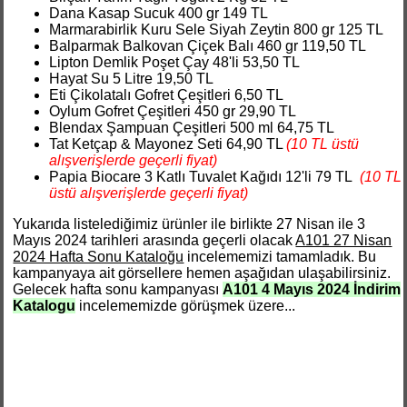
Dana Kasap Sucuk 400 gr 149 TL
Marmarabirlik Kuru Sele Siyah Zeytin 800 gr 125 TL
Balparmak Balkovan Çiçek Balı 460 gr 119,50 TL
Lipton Demlik Poşet Çay 48'li 53,50 TL
Hayat Su 5 Litre 19,50 TL
Eti Çikolatalı Gofret Çeşitleri 6,50 TL
Oylum Gofret Çeşitleri 450 gr 29,90 TL
Blendax Şampuan Çeşitleri 500 ml 64,75 TL
Tat Ketçap & Mayonez Seti 64,90 TL
(10 TL üstü
alışverişlerde geçerli fiyat)
Papia Biocare 3 Katlı Tuvalet Kağıdı 12'li 79 TL
(10 TL
üstü alışverişlerde geçerli fiyat)
Yukarıda listelediğimiz ürünler ile birlikte 27 Nisan ile 3
Mayıs 2024 tarihleri arasında geçerli olacak
A101 27 Nisan
2024 Hafta Sonu Kataloğu
incelememizi tamamladık. Bu
kampanyaya ait görsellere hemen aşağıdan ulaşabilirsiniz.
Gelecek hafta sonu kampanyası
A101 4 Mayıs 2024 İndirim
Katalogu
incelememizde görüşmek üzere...