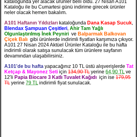
kataloğunda yer alacak ürünler belli oldu. 27 Nisan A101
Kataloğu ile bu Cumartesi günü indirime girecek ürünler
neler olacak hemen bakalım.
A101 Haftanın Yıldızları
kataloğunda
Dana Kasap Sucuk
,
Blendax Şampuan Çeşitleri
,
Ahir Tam Yağlı
Olgunlaştırılmış İnek Peyniri
ve
Balparmak Balkovan
Çiçek Balı
gibi ürünlerde indirimli fiyatları karşımıza çıkıyor.
A101 27 Nisan 2024 Aktüel Ürünler Kataloğu ile bu hafta
indirimli olarak satışa sunulacak tüm ürünlere sayfanın
devamından ulaşabilirsiniz.
A101'de bu hafta
yapacağınız 10 TL üstü alışverişlerde
Tat
Ketçap & Mayonez Seti
için
134,90 TL
yerine
64,90 TL
ve
12'li
Papia Biocare 3 Katlı Tuvalet Kağıdı
için ise
179,95
TL
yerine
79 TL
indirimli fiyat sunulacak.