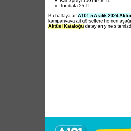
Kar Spreyi 150 ml 49 TL
Tombala 25 TL
Bu haftaya ait
A101 5 Aralık 2024 Aktü
kampanyaya ait görsellere hemen aşağıd
Aktüel Kataloğu
detayları yine sitemizd