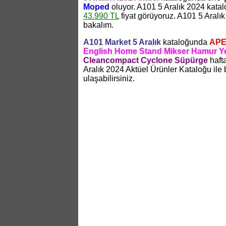
Moped
oluyor. A101 5 Aralık 2024 kat
43.990 TL
fiyat görüyoruz. A101 5 Aralı
bakalım.
A101 Market 5 Aralık
kataloğunda
APEC
English Home Stand Mikser Hamur 
Cleancompact Cyclone Süpürge
hafta
Aralık 2024 Aktüel Ürünler Kataloğu ile
ulaşabilirsiniz.