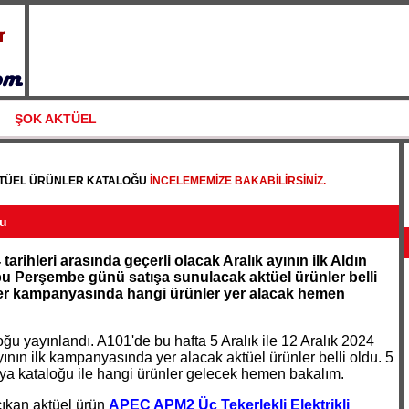
ŞOK AKTÜEL
KTÜEL ÜRÜNLER KATALOĞU
INCELEMEMIZE BAKABILIRSINIZ.
ğu
tarihleri arasında geçerli olacak Aralık ayının ilk Aldın
bu Perşembe günü satışa sunulacak aktüel ürünler belli
ler kampanyasında hangi ürünler yer alacak hemen
oğu yayınlandı. A101'de bu hafta 5 Aralık ile 12 Aralık 2024
ayının ilk kampanyasında yer alacak aktüel ürünler belli oldu. 5
a kataloğu ile hangi ürünler gelecek hemen bakalım.
ıkan aktüel ürün
APEC APM2 Üç Tekerlekli Elektrikli