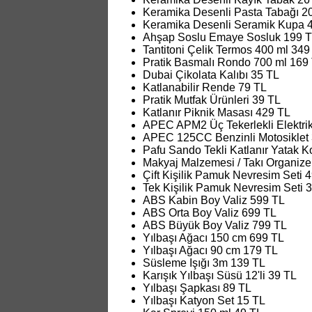
Keramika Desenli Pasta Tabağı 2
Keramika Desenli Seramik Kupa 
Ahşap Soslu Emaye Sosluk 199 
Tantitoni Çelik Termos 400 ml 349
Pratik Basmalı Rondo 700 ml 169
Dubai Çikolata Kalıbı 35 TL
Katlanabilir Rende 79 TL
Pratik Mutfak Ürünleri 39 TL
Katlanır Piknik Masası 429 TL
APEC APM2 Üç Tekerlekli Elektri
APEC 125CC Benzinli Motosiklet 
Pafu Sando Tekli Katlanır Yatak K
Makyaj Malzemesi / Takı Organizer
Çift Kişilik Pamuk Nevresim Seti 
Tek Kişilik Pamuk Nevresim Seti 
ABS Kabin Boy Valiz 599 TL
ABS Orta Boy Valiz 699 TL
ABS Büyük Boy Valiz 799 TL
Yılbaşı Ağacı 150 cm 699 TL
Yılbaşı Ağacı 90 cm 179 TL
Süsleme Işığı 3m 139 TL
Karışık Yılbaşı Süsü 12'li 39 TL
Yılbaşı Şapkası 89 TL
Yılbaşı Katyon Set 15 TL