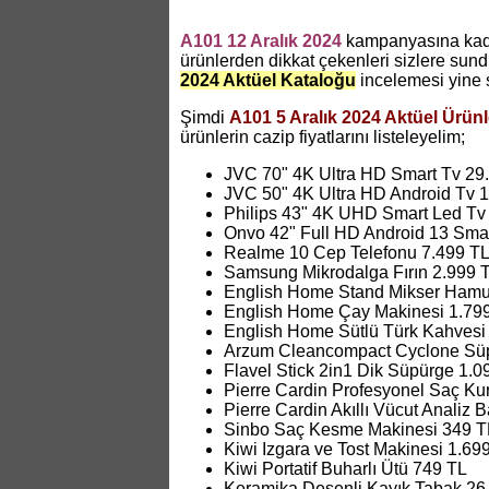
A101 12 Aralık 2024
kampanyasına kadar
ürünlerden dikkat çekenleri sizlere su
2024 Aktüel Kataloğu
incelemesi yine 
Şimdi
A101 5 Aralık 2024 Aktüel Ürün
ürünlerin cazip fiyatlarını listeleyelim;
JVC 70" 4K Ultra HD Smart Tv 29
JVC 50" 4K Ultra HD Android Tv 
Philips 43" 4K UHD Smart Led Tv
Onvo 42" Full HD Android 13 Smar
Realme 10 Cep Telefonu 7.499 T
Samsung Mikrodalga Fırın 2.999 
English Home Stand Mikser Hamu
English Home Çay Makinesi 1.79
English Home Sütlü Türk Kahvesi
Arzum Cleancompact Cyclone Süp
Flavel Stick 2in1 Dik Süpürge 1.0
Pierre Cardin Profesyonel Saç Ku
Pierre Cardin Akıllı Vücut Analiz 
Sinbo Saç Kesme Makinesi 349 T
Kiwi Izgara ve Tost Makinesi 1.69
Kiwi Portatif Buharlı Ütü 749 TL
Keramika Desenli Kayık Tabak 26