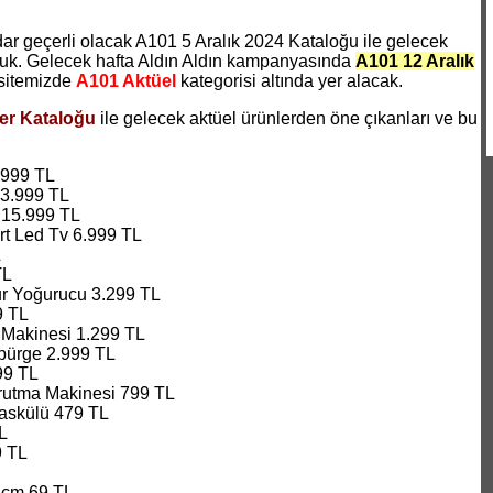
 geçerli olacak A101 5 Aralık 2024 Kataloğu ile gelecek
nduk. Gelecek hafta Aldın Aldın kampanyasında
A101 12 Aralık
sitemizde
A101 Aktüel
kategorisi altında yer alacak.
ler Kataloğu
ile gelecek aktüel ürünlerden öne çıkanları ve bu
.999 TL
13.999 TL
 15.999 TL
t Led Tv 6.999 TL
L
TL
r Yoğurucu 3.299 TL
9 TL
 Makinesi 1.299 TL
ürge 2.999 TL
99 TL
rutma Makinesi 799 TL
Baskülü 479 TL
L
9 TL
 cm 69 TL