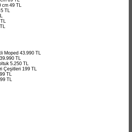
0 cm 49 TL
45 TL
TL
 TL
 TL
kli Moped 43.990 TL
39.990 TL
oltuk 5.250 TL
i Çeşitleri 199 TL
499 TL
399 TL