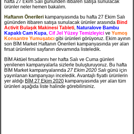
hafta 27 Ekim Salı gününden itibaren satışa sunulacak
ürünler neler hemen bakalım.
Haftanın Önerileri
kampanyasında bu hafta 27 Ekim Salı
gününden itibaren satışa sunulacak ürünler arasında
Bind
Activit Bulaşık Makinesi Tableti
,
Naturalove Bambu
Kapaklı Cam Kupa
,
Cif Jel Yüzey Temizleyici
ve
Yumoş
Konsantre Yumuşatıcı
gibi ürünleri görüyoruz. Ekim ayının
son BİM Market Haftanın Önerileri kampanyasında yer alan
fırsat ürünlerini sayfanın devamında listeledik.
BİM Aktüel fırsatlarını her hafta Salı ve Cuma günleri
yenilenen kampanyalarla sizlerle buluşturuyoruz. Bu hafta
BİM Market kampanyalarında
27 Ekim 2020 Salı
günü için
yayınlanan kampanyayı inceledik. Avantajlı fiyatlı ürünlerin
yer aldığı
BİM 27 Ekim 2020
kampanyasında yer alan tüm
ürünleri aşağıda liste halinde görebilirsiniz.