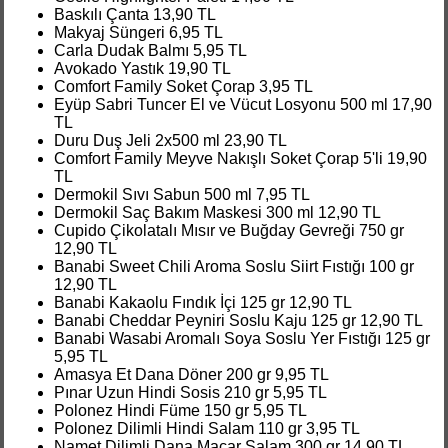
Baskılı Çanta 13,90 TL
Makyaj Süngeri 6,95 TL
Carla Dudak Balmı 5,95 TL
Avokado Yastık 19,90 TL
Comfort Family Soket Çorap 3,95 TL
Eyüp Sabri Tuncer El ve Vücut Losyonu 500 ml 17,90
TL
Duru Duş Jeli 2x500 ml 23,90 TL
Comfort Family Meyve Nakışlı Soket Çorap 5'li 19,90
TL
Dermokil Sıvı Sabun 500 ml 7,95 TL
Dermokil Saç Bakım Maskesi 300 ml 12,90 TL
Cupido Çikolatalı Mısır ve Buğday Gevreği 750 gr
12,90 TL
Banabi Sweet Chili Aroma Soslu Siirt Fıstığı 100 gr
12,90 TL
Banabi Kakaolu Fındık İçi 125 gr 12,90 TL
Banabi Cheddar Peyniri Soslu Kaju 125 gr 12,90 TL
Banabi Wasabi Aromalı Soya Soslu Yer Fıstığı 125 gr
5,95 TL
Amasya Et Dana Döner 200 gr 9,95 TL
Pınar Uzun Hindi Sosis 210 gr 5,95 TL
Polonez Hindi Füme 150 gr 5,95 TL
Polonez Dilimli Hindi Salam 110 gr 3,95 TL
Namet Dilimli Dana Macar Salam 300 gr 14,90 TL