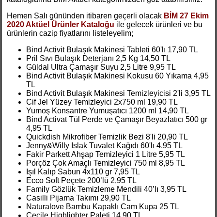
Hemen Salı gününden itibaren geçerli olacak
BİM 27 Ekim
2020 Aktüel Ürünler Kataloğu
ile gelecek ürünleri ve bu
ürünlerin cazip fiyatlarını listeleyelim;
Bind Activit Bulaşık Makinesi Tableti 60'lı 17,90 TL
Pril Sıvı Bulaşık Deterjanı 2,5 Kg 14,50 TL
Güldal Ultra Çamaşır Suyu 2,5 Litre 9,95 TL
Bind Activit Bulaşık Makinesi Kokusu 60 Yıkama 4,95
TL
Bind Activit Bulaşık Makinesi Temizleyicisi 2'li 3,95 TL
Cif Jel Yüzey Temizleyici 2x750 ml 19,90 TL
Yumoş Konsantre Yumuşatıcı 1200 ml 14,90 TL
Bind Activat Tül Perde ve Çamaşır Beyazlatıcı 500 gr
4,95 TL
Quickdish Mikrofiber Temizlik Bezi 8'li 20,90 TL
Jenny&Willy Islak Tuvalet Kağıdı 60'lı 4,95 TL
Fakir Parkett Ahşap Temizleyici 1 Litre 5,95 TL
Porçöz Çok Amaçlı Temizleyici 750 ml 8,95 TL
Işıl Kalıp Sabun 4x110 gr 7,95 TL
Ecco Soft Peçete 200’lü 2,95 TL
Family Gözlük Temizleme Mendili 40’lı 3,95 TL
Casilli Pijama Takımı 29,90 TL
Naturalove Bambu Kapaklı Cam Kupa 25 TL
Cecile Highlighter Paleti 14,90 TL