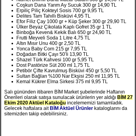
Coşkun Dana Yarım Ay Sucuk 300 gr 14,90 TL
Erpiliç Piliç Kokteyl Sosis 700 gr 9,95 TL
Delites Tam Tahıllı Bisküvi 4,95 TL
Efor Filiz Çay 1000 gr + Küp Şeker 300 gr 29,90 TL
Ülker Beyaz Çikolata Kaplı Gofret 35 gr 1 TL
Binboğa Keven& Kekik Balı 650 gr 24,90 TL
Frutti Meyveli Soda 1 Litre 4,75 TL
Altın Mısır Unu 400 gr 2,50 TL
Yonca Baby Corn 215 gr 7,95 TL
Doğadan Bitki Çayı 50'li 13,90 TL
Shazel Türk Kahvesi 100 gr 5,95 TL
Dost Pastörize Süt 200 ml 1,75 TL
Petibör Çifte Kavrulmuş Bisküvi 450 gr 5,50 TL
Sultan Bağları %100 Nar Ekşisi 250 ml 11,95 TL
Kemal Kükrer Elma Sirkesi 375 ml 9,95 TL
Salı gününden itibaren BİM Market şubelerinde Haftanın
Önerileri olarak satışa sunulacak ürünlerin yer aldığı
BİM 27
Ekim 2020 Aktüel Kataloğu
incelememizi tamamladık.
Gelecek haftalara ait
BİM Aktüel Ürünler
kataloglarını da
sitemizden takip edebilirsiniz.