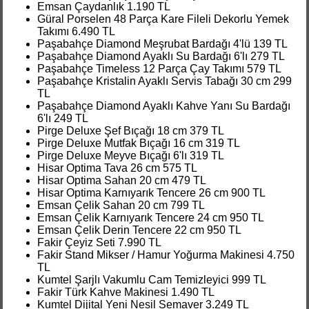
Emsan Çaydanlık 1.190 TL
Güral Porselen 48 Parça Kare Fileli Dekorlu Yemek
Takımı 6.490 TL
Paşabahçe Diamond Meşrubat Bardağı 4'lü 139 TL
Paşabahçe Diamond Ayaklı Su Bardağı 6'lı 279 TL
Paşabahçe Timeless 12 Parça Çay Takımı 579 TL
Paşabahçe Kristalin Ayaklı Servis Tabağı 30 cm 299
TL
Paşabahçe Diamond Ayaklı Kahve Yanı Su Bardağı
6'lı 249 TL
Pirge Deluxe Şef Bıçağı 18 cm 379 TL
Pirge Deluxe Mutfak Bıçağı 16 cm 319 TL
Pirge Deluxe Meyve Bıçağı 6'lı 319 TL
Hisar Optima Tava 26 cm 575 TL
Hisar Optima Sahan 20 cm 479 TL
Hisar Optima Karnıyarık Tencere 26 cm 900 TL
Emsan Çelik Sahan 20 cm 799 TL
Emsan Çelik Karnıyarık Tencere 24 cm 950 TL
Emsan Çelik Derin Tencere 22 cm 950 TL
Fakir Çeyiz Seti 7.990 TL
Fakir Stand Mikser / Hamur Yoğurma Makinesi 4.750
TL
Kumtel Şarjlı Vakumlu Cam Temizleyici 999 TL
Fakir Türk Kahve Makinesi 1.490 TL
Kumtel Dijital Yeni Nesil Semaver 3.249 TL