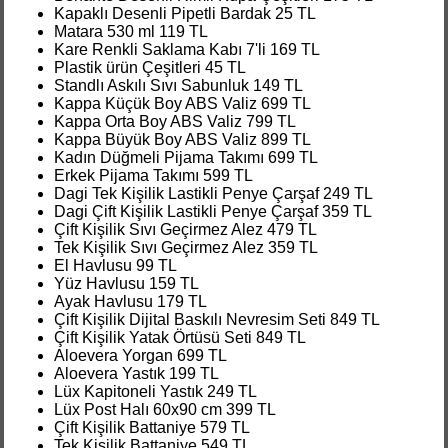
Kapaklı Desenli Pipetli Bardak 25 TL
Matara 530 ml 119 TL
Kare Renkli Saklama Kabı 7'li 169 TL
Plastik ürün Çeşitleri 45 TL
Standlı Askılı Sıvı Sabunluk 149 TL
Kappa Küçük Boy ABS Valiz 699 TL
Kappa Orta Boy ABS Valiz 799 TL
Kappa Büyük Boy ABS Valiz 899 TL
Kadın Düğmeli Pijama Takımı 699 TL
Erkek Pijama Takımı 599 TL
Dagi Tek Kişilik Lastikli Penye Çarşaf 249 TL
Dagi Çift Kişilik Lastikli Penye Çarşaf 359 TL
Çift Kişilik Sıvı Geçirmez Alez 479 TL
Tek Kişilik Sıvı Geçirmez Alez 359 TL
El Havlusu 99 TL
Yüz Havlusu 159 TL
Ayak Havlusu 179 TL
Çift Kişilik Dijital Baskılı Nevresim Seti 849 TL
Çift Kişilik Yatak Örtüsü Seti 849 TL
Aloevera Yorgan 699 TL
Aloevera Yastık 199 TL
Lüx Kapitoneli Yastık 249 TL
Lüx Post Halı 60x90 cm 399 TL
Çift Kişilik Battaniye 579 TL
Tek Kişilik Battaniye 549 TL