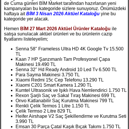
de Cuma günleri BİM Market tarafından hazırlanan yeni
kampanyaları bu kategoride sizlere sunuyoruz. Önümüzdeki
haftaya ait
BİM 3 Nisan 2026 Aktüel Kataloğu
yine bu
kategoride yer alacak.
Hemen
BİM 27 Mart 2026 Aktüel Ürünler Kataloğu
ile
satışa sunulacak aktüel ürünleri ve bu ürünlerin cazip
fiyatlarını listeleyelim;
Senna 58" Frameless Ultra HD 4K Google Tv 15.500
TL
Kaan 7 HP Şanzımanlı Tam Profesyonel Çapa
Makinesi 19.490 TL
Senna 32" Hd Ready Android 10 Led Tv 6.500 TL
Para Sayma Makinesi 3.750 TL
Xiaomi Redmi 15c Cep Telefonu 13.290 TL
Xiaomi C201 Smart Kamera 1.290 TL
Kumtel Ultrasonik ve Işıklı Hava Nemlendirici 1.750 TL
Rexon Şarjlı Saç ve Sakal Tıraş Makinesi 699 TL
Onvo Katlanabilir Saç Kurutma Makinesi 799 TL
Renkli Çelik Termos 1 Litre 1.150 TL
Çelik Termso 2 Litre 829 TL
Heifer Airshape V2 Saç Şekillendirme ve Kurutma Seti
3.990 TL
Emsan 30 Parça Çatal Kaşık Bıçak Takımı 1.750 TL