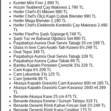
Kumtel Mini Fırın 1.990 TL
Arzum Teablend Çay Makinesi 1.790 TL
Heifer Chef's El Mikseri 990 TL
Heifer Chef's Ölçü Kaplı Çubuk Blender 990 TL
Heifer Mega Blender 2.190 TL
Heifer Chef's Elektronik Kontrollü Çay Makinesi 2.490
TL
Heifer FlexPro Şarjlı Süpürge 6.749 TL
Şarjlı Tuz ve Baharat Öğütücü Set 890 TL
Paşabahçe Aurora Oval Servis Tabağı 33 cm 199 TL
Glass in love Cam Ayaklı Tatlı Kasesi 6'lı 249 TL
Oval Tepsi 349 TL
Paşabahçe Aurora Oval Servis Tabağı 109 TL
Paşabahçe Aurora Çukur Tabak 89 TL
Bambu Kapaklı Porselen Çerezlik 3'lü 229 TL
Cam Kupa 6'lı 209 TL
Cam Lokumluk 3'lü 125 TL
Cam Şekerlik 89 TL
Akasya Kapaklı Gravürlü Cam Kavanoz 600 ml 185 TL
Akasya Kapaklı Gravürlü Cam Kavanoz 1600 ml 289
TL
Benante Akasya Kase 25 cm 475 TL
Benante Akasya Kesme / Sunum Tahtası 319 TL
Benante Desenli Rimli Kahve Fincan Seti 2'li 249 TL
Benante Desenli Rimli Kupa Çeşitleri 175 TL