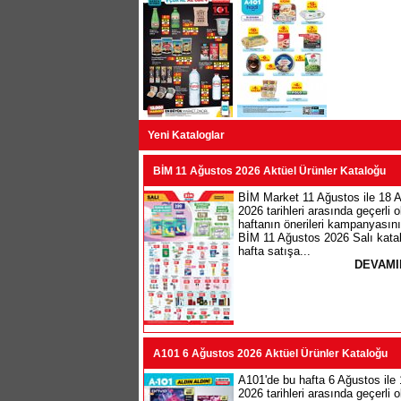
Yeni Kataloglar
BİM 11 Ağustos 2026 Aktüel Ürünler Kataloğu
BİM Market 11 Ağustos ile 18 
2026 tarihleri arasında geçerli 
haftanın önerileri kampanyasını
BİM 11 Ağustos 2026 Salı katal
hafta satışa...
DEVAMI
A101 6 Ağustos 2026 Aktüel Ürünler Kataloğu
A101'de bu hafta 6 Ağustos ile
2026 tarihleri arasında geçerli 