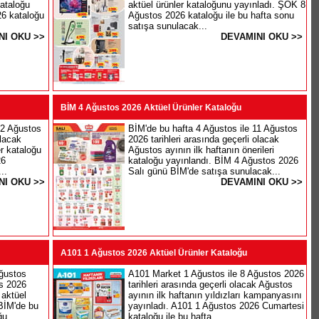
kataloğu
aktüel ürünler kataloğunu yayınladı. ŞOK 8
26 kataloğu
Ağustos 2026 kataloğu ile bu hafta sonu
satışa sunulacak...
NI OKU >>
DEVAMINI OKU >>
BİM 4 Ağustos 2026 Aktüel Ürünler Kataloğu
12 Ağustos
BİM'de bu hafta 4 Ağustos ile 11 Ağustos
olacak
2026 tarihleri arasında geçerli olacak
er kataloğu
Ağustos ayının ilk haftanın önerileri
26
kataloğu yayınlandı. BİM 4 Ağustos 2026
..
Salı günü BİM'de satışa sunulacak...
NI OKU >>
DEVAMINI OKU >>
A101 1 Ağustos 2026 Aktüel Ürünler Kataloğu
ğustos
A101 Market 1 Ağustos ile 8 Ağustos 2026
s 2026
tarihleri arasında geçerli olacak Ağustos
 aktüel
ayının ilk haftanın yıldızları kampanyasını
 BİM'de bu
yayınladı. A101 1 Ağustos 2026 Cumartesi
u...
kataloğu ile bu hafta...