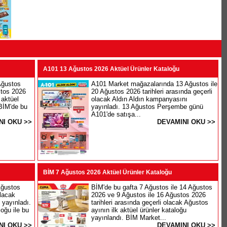
A101 13 Ağustos 2026 Aktüel Ürünler Kataloğu
Ağustos
A101 Market mağazalarında 13 Ağustos ile
stos 2026
20 Ağustos 2026 tarihleri arasında geçerli
 aktüel
olacak Aldın Aldın kampanyasını
 BİM'de bu
yayınladı. 13 Ağustos Perşembe günü
A101'de satışa...
NI OKU >>
DEVAMINI OKU >>
BİM 7 Ağustos 2026 Aktüel Ürünler Kataloğu
Ağustos
BİM'de bu gafta 7 Ağustos ile 14 Ağustos
olacak
2026 ve 9 Ağustos ile 16 Ağustos 2026
 yayınladı.
tarihleri arasında geçerli olacak Ağustos
oğu ile bu
ayının ilk aktüel ürünler kataloğu
yayınlandı. BİM Market...
NI OKU >>
DEVAMINI OKU >>