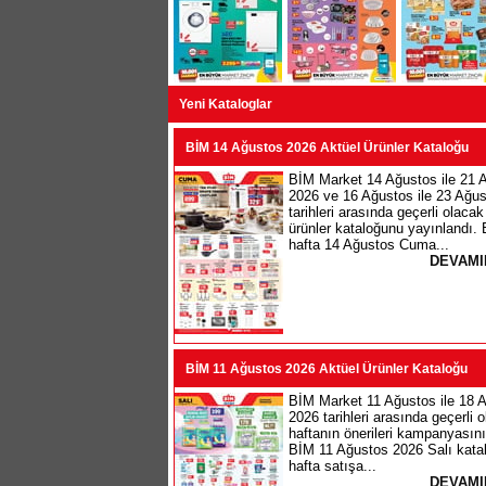
Yeni Kataloglar
BİM 14 Ağustos 2026 Aktüel Ürünler Kataloğu
BİM Market 14 Ağustos ile 21 
2026 ve 16 Ağustos ile 23 Ağu
tarihleri arasında geçerli olacak
ürünler kataloğunu yayınlandı.
hafta 14 Ağustos Cuma...
DEVAMI
BİM 11 Ağustos 2026 Aktüel Ürünler Kataloğu
BİM Market 11 Ağustos ile 18 
2026 tarihleri arasında geçerli 
haftanın önerileri kampanyasını
BİM 11 Ağustos 2026 Salı katal
hafta satışa...
DEVAMI