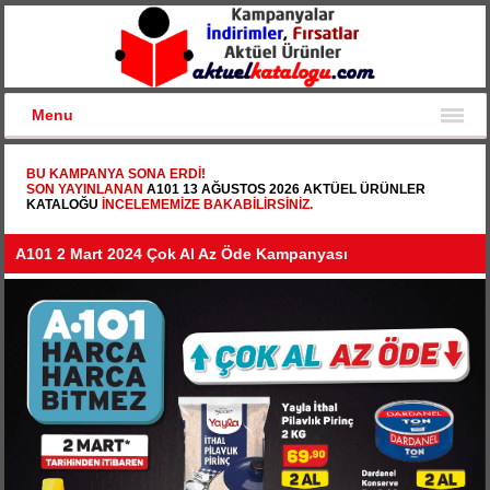
Menu
BU KAMPANYA SONA ERDI!
SON YAYINLANAN
A101 13 AĞUSTOS 2026 AKTÜEL ÜRÜNLER
KATALOĞU
INCELEMEMIZE BAKABILIRSINIZ.
A101 2 Mart 2024 Çok Al Az Öde Kampanyası