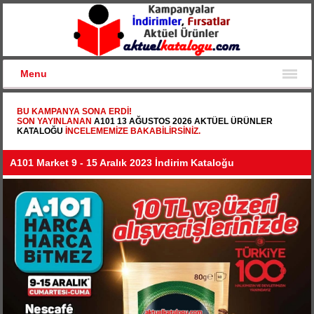
Menu
BU KAMPANYA SONA ERDI!
SON YAYINLANAN
A101 13 AĞUSTOS 2026 AKTÜEL ÜRÜNLER
KATALOĞU
INCELEMEMIZE BAKABILIRSINIZ.
A101 Market 9 - 15 Aralık 2023 İndirim Kataloğu