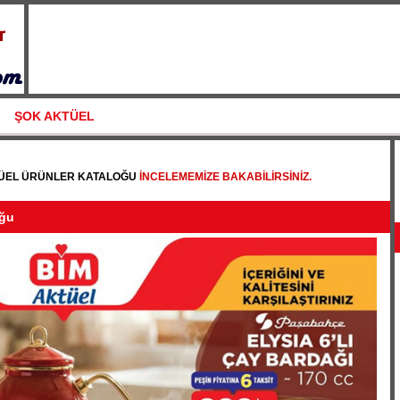
ŞOK AKTÜEL
TÜEL ÜRÜNLER KATALOĞU
INCELEMEMIZE BAKABILIRSINIZ.
oğu