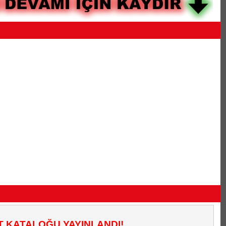
T KATALOĞU YAYINLANDI!