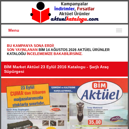
Menu
BU KAMPANYA SONA ERDI!
SON YAYINLANAN
BİM 14 AĞUSTOS 2026 AKTÜEL ÜRÜNLER
KATALOĞU
INCELEMEMIZE BAKABILIRSINIZ.
BİM Market Aktüel 23 Eylül 2016 Katalogu - Şarjlı Araç
Süpürgesi