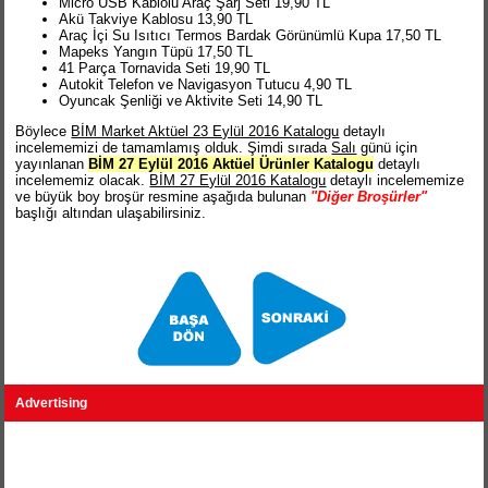
Micro USB Kablolu Araç Şarj Seti 19,90 TL
Akü Takviye Kablosu 13,90 TL
Araç İçi Su Isıtıcı Termos Bardak Görünümlü Kupa 17,50 TL
Mapeks Yangın Tüpü 17,50 TL
41 Parça Tornavida Seti 19,90 TL
Autokit Telefon ve Navigasyon Tutucu 4,90 TL
Oyuncak Şenliği ve Aktivite Seti 14,90 TL
Böylece
BİM Market Aktüel 23 Eylül 2016 Katalogu
detaylı
incelememizi de tamamlamış olduk. Şimdi sırada
Salı
günü için
yayınlanan
BİM 27 Eylül 2016 Aktüel Ürünler Katalogu
detaylı
incelememiz olacak.
BİM 27 Eylül 2016 Katalogu
detaylı incelememize
ve büyük boy broşür resmine aşağıda bulunan
"Diğer Broşürler"
başlığı altından ulaşabilirsiniz.
Advertising