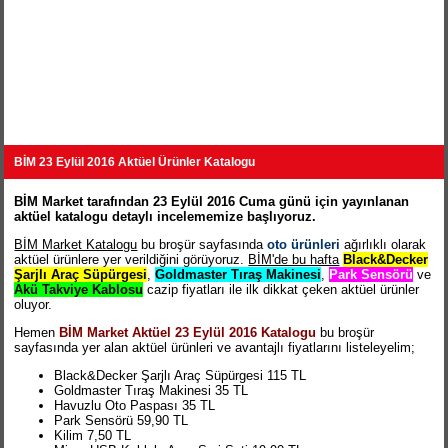
BİM 23 Eylül 2016 Aktüel Ürünler Katalogu
BİM Market tarafından 23 Eylül 2016 Cuma günü için yayınlanan
aktüel katalogu detaylı incelememize başlıyoruz.
BİM Market Katalogu
bu broşür sayfasında
oto ürünleri
ağırlıklı olarak
aktüel ürünlere yer verildiğini görüyoruz.
BİM'de bu hafta
Black&Decker
Şarjlı Araç Süpürgesi
,
Goldmaster Tıraş Makinesi
,
Park Sensörü
ve
Akü Takviye Kablosu
cazip fiyatları ile ilk dikkat çeken aktüel ürünler
oluyor.
Hemen
BİM Market Aktüel 23 Eylül 2016 Katalogu
bu broşür
sayfasında yer alan aktüel ürünleri ve avantajlı fiyatlarını listeleyelim;
Black&Decker Şarjlı Araç Süpürgesi 115 TL
Goldmaster Tıraş Makinesi 35 TL
Havuzlu Oto Paspası 35 TL
Park Sensörü 59,90 TL
Kilim 7,50 TL